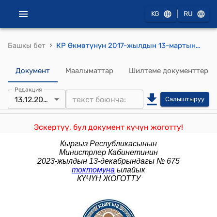
|
KG
RU
›
Башкы бет
КР Өкмөтүнүн 2017-жылдын 13-мартындагы № 148-1/1 "Кыргыз Республикасынын Өкмөтү менен Кыргыз Республикасынын Улуттук банкынын 2017-жылга карата экономикалык саясаттын негизги багыттары жөнүндө биргелешкен билдирүүсү тууралуу" токтому
Документ
Маалыматтар
Шилтеме документтер
Редакция
13.12.2023
Салыштыруу
Эскертүү, бул документ күчүн жоготту!