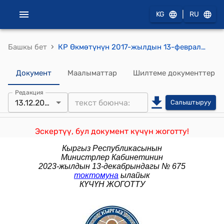
|
KG
RU
›
Башкы бет
КР Өкмөтүнүн 2017-жылдын 13-февралындагы № 100 "«Кыргыз Республикасынын Салык кодексине өзгөртүүлөрдү киргизүү жөнүндө» Кыргыз Республикасынын Мыйзамынын долбооруна Кыргыз Республикасынын Өкмөтүнүн корутундусу тууралуу" токтому
Документ
Маалыматтар
Шилтеме документтер
Редакция
13.12.2023
Салыштыруу
Эскертүү, бул документ күчүн жоготту!