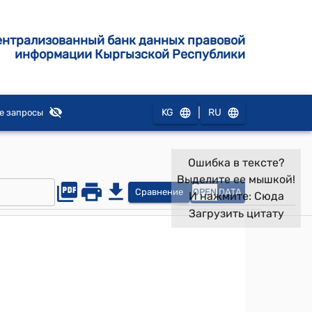
ентрализованный банк данных правовой
информации Кыргызской Республики
|
KG
RU
е запросы
Ошибка в тексте?
Выделите ее мышкой!
Сравнение
OPEN
DATA
И нажмите:
Сюда
Загрузить цитату