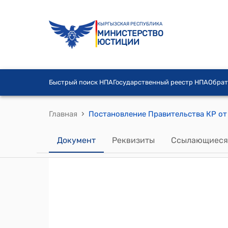
КЫРГЫЗСКАЯ РЕСПУБЛИКА
МИНИСТЕРСТВО
ЮСТИЦИИ
Быстрый поиск НПА
Государственный реестр НПА
Обрат
›
Главная
Документ
Реквизиты
Ссылающиеся