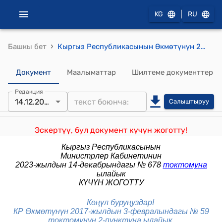
|
KG
RU
›
Башкы бет
Кыргыз Республикасынын Өкмөтүнүн 2017-жылдын 4-апрелиндеги № 203 "Кыргыз Республикасында жеке медициналык ишти лицензиялоо тартиби жөнүндө убактылуу жобону бекитүү тууралуу" токтому
Документ
Маалыматтар
Шилтеме документтер
Редакция
14.12.2023
Салыштыруу
Эскертүү, бул документ күчүн жоготту!