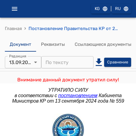
|
KG
RU
›
Главная
Постановление Правительства КР от 28 февраля 2017 года № 129 "Об утверждении Правил управления средствами пенсионных накоплений, формируемых в пользу застрахованных лиц, не воспользовавшихся правом выбора управляющей компании, Социальным фондом Кыргызской Республики"
Документ
Реквизиты
Ссылающиеся документы
Редакция
13.09.2024
Сравнение
Внимание данный документ утратил силу!