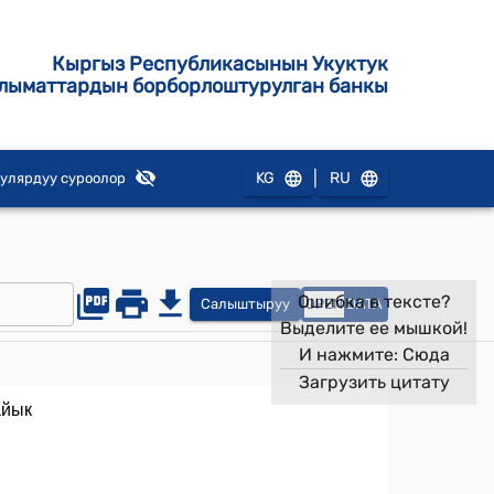
Кыргыз Республикасынын Укуктук
лыматтардын борборлоштурулган банкы
|
KG
RU
улярдуу суроолор
Ошибка в тексте?
Салыштыруу
OPEN
DATA
Выделите ее мышкой!
И нажмите:
Сюда
Загрузить цитату