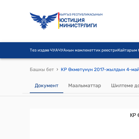
КЫРГЫЗ РЕСПУБЛИКАСЫНЫН
ЮСТИЦИЯ
МИНИСТРЛИГИ
Тез издөө ЧУА
ЧУАнын мамлекеттик реестри
Кайтарым
›
Башкы бет
Документ
Маалыматтар
Шилтеме д