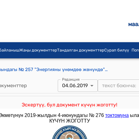
маа
 байланыш
Жаңы документтер
Тандалган документтер
Сурап билүү
Поп
КР Өкмөтүнүн 2017-жылдын 4-майындагы № 257 "Энергияны үнөмдөө жөнүндө" Кыргыз Республикасынын Мыйзамына өзгөртүүлөрдү киргизүү тууралуу" Кыргыз Республикасынын Мыйзамынын долбоору жөнүндө" токтому
Редакция
окументтер
04.06.2019
Эскертүү, бул документ күчүн жоготту!