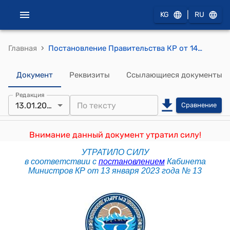
|
KG
RU
›
Главная
Постановление Правительства КР от 14 июня 2017 года № 375 "Об отзыве проекта Закона Кыргызской Республики "О внесении изменений и дополнений в Закон Кыргызской Республики "О правах и гарантиях лиц с ограниченными возможностями здоровья"
Документ
Реквизиты
Ссылающиеся документы
Редакция
13.01.2023
Сравнение
Внимание данный документ утратил силу!