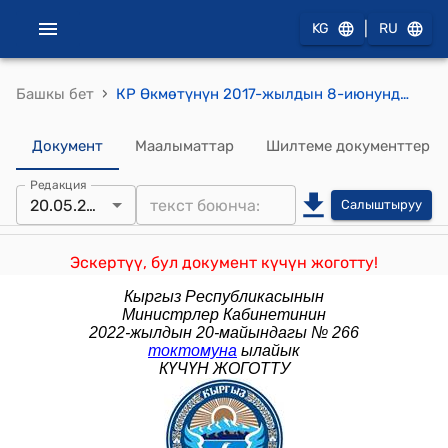
|
KG
RU
›
Башкы бет
КР Өкмөтүнүн 2017-жылдын 8-июнундагы № 348 "Витязь" мамлекеттик ишканасын Кыргыз Республикасынын Маданият, маалымат жана туризм министрлигинин карамагына өткөрүп берүү жөнүндө" токтому
Документ
Маалыматтар
Шилтеме документтер
Редакция
20.05.2022
Салыштыруу
Эскертүү, бул документ күчүн жоготту!