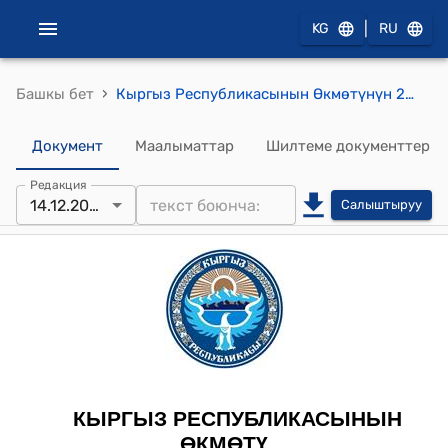
|
KG
RU
›
Башкы бет
Кыргыз Республикасынын Өкмөтүнүн 2017-жылдын 23-июнундагы № 403 "Кыргыз Республикасынын Чүй облусунун Сокулук районундагы Военно-Антоновка айыл аймагында жайгашкан жер участогун которуу жана "Кыргыз Республикасынын жеңил өнөр жай ишканаларынын "ЛЕГПРОМ" ассоциациясы" юридикалык жактардын бирикмесине убактылуу пайдаланууга берүү жөнүндө" токтому
Документ
Маалыматтар
Шилтеме документтер
Редакция
14.12.2023
Салыштыруу