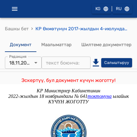
|
KG
RU
›
Башкы бет
КР Өкмөтүнүн 2017-жылдын 4-июлундагы № 422 "Кыргыз Республикасынын Өкмөтүнүн 1998-жылдын 1-июлундагы № 398 "Улуттук коргонууга, улуттук коопсуздукка, мамлекеттик сырды коргоого жана жаратылыш кырсыктарынын кесепеттерин жоюуга байланыштуу товарларды, жумуштарды жана кызмат көрсөтүүлөрдү сатып алуунун тартибин бекитүү жөнүндө" токтомуна өзгөртүүлөрдү киргизүү тууралуу" токтому
Документ
Маалыматтар
Шилтеме документтер
Редакция
18,11,2022
Салыштыруу
Эскертүү, бул документ күчүн жоготту!