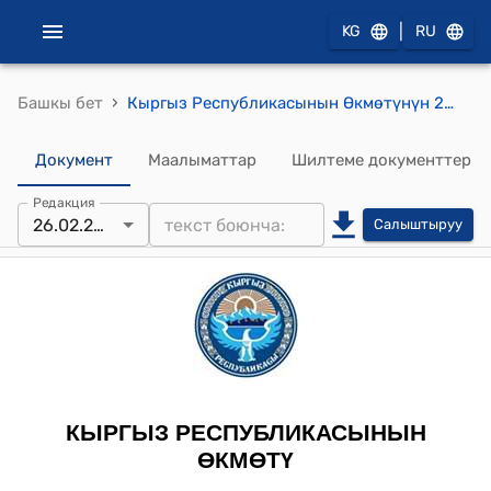
|
KG
RU
›
Башкы бет
Кыргыз Республикасынын Өкмөтүнүн 2018-жылдын 26-февралындагы № 108 "Кыргыз Республикасынын Өкмөтүнүн 2013-жылдын 31-декабрындагы № 727 "Кыргыз Республикасынын дипломатиялык рангы жөнүндө" токтомуна өзгөртүүлөрдү киргизүү тууралуу" токтому
Документ
Маалыматтар
Шилтеме документтер
Редакция
26.02.2018
Салыштыруу