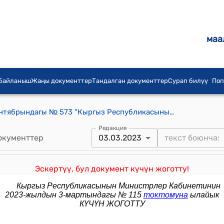
маа
 байланыш
Жаңы документтер
Тандалган документтер
Сурап билүү
Поп
КР Өкмөтүнүн 2017-жылдын 14-сентябрындагы № 573 "Кыргыз Республикасынын Өкмөтүнүн 2014-жылдын 15-сентябрындагы № 530 "Кыргыз Республикасынын Өкмөтүнүн айрым ченем жаратуу ыйгарым укуктарын аткаруу бийлигинин бир катар мамлекеттик органдарына өткөрүп берүү жөнүндө" токтомуна өзгөртүү киргизүү тууралуу" токтому
Редакция
окументтер
03.03.2023
Эскертүү, бул документ күчүн жоготту!