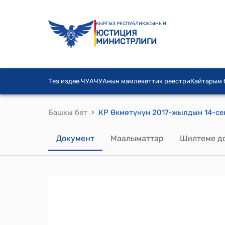
КЫРГЫЗ РЕСПУБЛИКАСЫНЫН
ЮСТИЦИЯ
МИНИСТРЛИГИ
Тез издөө ЧУА
ЧУАнын мамлекеттик реестри
Кайтарым
›
Башкы бет
Документ
Маалыматтар
Шилтеме д