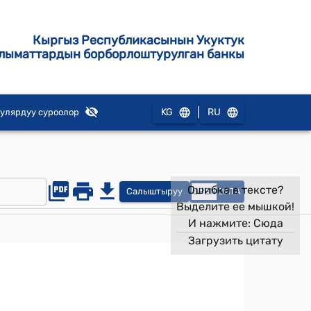
Кыргыз Республикасынын Укуктук
лыматтардын борборлоштурулган банкы
|
KG
RU
улярдуу суроолор
Ошибка в тексте?
Салыштыруу
OPEN
DATA
Выделите ее мышкой!
И нажмите:
Сюда
Загрузить цитату