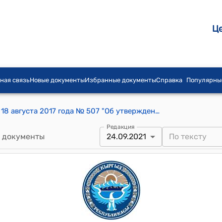
Ц
ная связь
Новые документы
Избранные документы
Справка
Популярны
Постановление Правительства КР от 18 августа 2017 года № 507 "Об утверждении положений, регламентирующих порядок приватизации и аренды государственного имущества на пилотных аукционах в электронном формате"
Редакция
 документы
24.09.2021