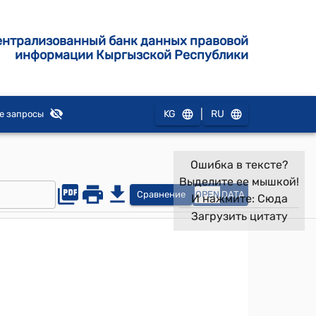
ентрализованный банк данных правовой
информации Кыргызской Республики
|
KG
RU
е запросы
Ошибка в тексте?
Выделите ее мышкой!
Сравнение
OPEN
DATA
И нажмите:
Сюда
Загрузить цитату