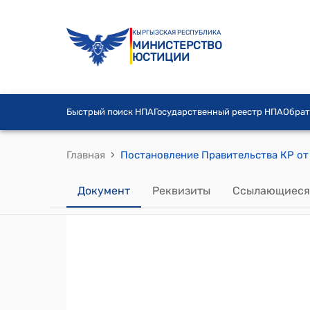
КЫРГЫЗСКАЯ РЕСПУБЛИКА
МИНИСТЕРСТВО
ЮСТИЦИИ
Быстрый поиск НПА
Государственный реестр НПА
Обрат
›
Главная
Документ
Реквизиты
Ссылающиеся