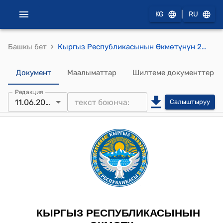
|
KG
RU
›
Башкы бет
Кыргыз Республикасынын Өкмөтүнүн 2017-жылдын 18-августундагы № 495 "Маданият, искусство жана маалымат мекемелеринин типтүү чектелген штаттарын бекитүү жөнүндө" токтому
Документ
Маалыматтар
Шилтеме документтер
Редакция
11.06.2026
Салыштыруу