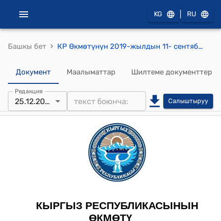
|
KG
RU
›
Башкы бет
КР Өкмөтүнүн 2019-жылдын 11- сентябрындагы № 468 "Мамлекеттик ишканалардын ишин тартипке келтирүү тууралуу" токтому
Документ
Маалыматтар
Шилтеме документтер
Редакция
25.12.2025
Салыштыруу