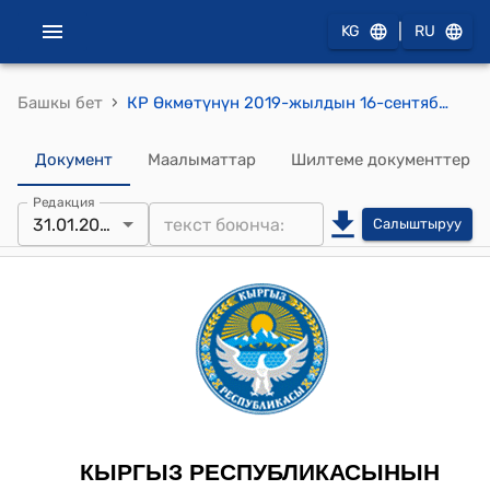
|
KG
RU
›
Башкы бет
КР Өкмөтүнүн 2019-жылдын 16-сентябрындагы № 477 "Террористтик ишти каржылоого жана кылмыштуу кирешелерди легалдаштырууга (адалдоого) каршы аракеттенүү маселелери боюнча Кыргыз Республикасынын Өкмөтүнүн айрым чечимдерине өзгөртүүлөрдү киргизүү жөнүндө" токтому
Документ
Маалыматтар
Шилтеме документтер
Редакция
31.01.2026
Салыштыруу