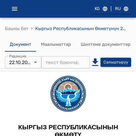
|
KG
RU
›
Башкы бет
Кыргыз Республикасынын Өкмөтүнүн 2019-жылдын 7-октябрындагы № 525 "Электрондук кызмат көрсөтүүлөр мамлекеттик порталын пайдалануу эрежелерин бекитүү жөнүндө" токтому
Документ
Маалыматтар
Шилтеме документтер
Редакция
22.10.2025
Салыштыруу