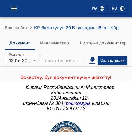
|
KG
RU
›
Башкы бет
КР Өкмөтүнүн 2019-жылдын 18-октябрындагы № 559 "Кыргыз Республикасынын Өкмөтүнүн мамлекеттик кызмат көрсөтүүлөрдүн тизмеси жана мамлекеттик кызмат көрсөтүүлөрдүн стандарттары маселелери боюнча айрым чечимдерине өзгөртүүлөрдү киргизүү жөнүндө" токтому
Документ
Маалыматтар
Шилтеме документтер
Редакция
12.06.2024
Салыштыруу
Эскертүү, бул документ күчүн жоготту!