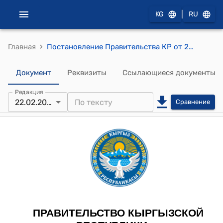
|
KG
RU
›
Главная
Постановление Правительства КР от 23 октября 2019 года № 569 "О Единой системе комплексного мониторинга и прогнозирования чрезвычайных ситуаций в Кыргызской Республике"
Документ
Реквизиты
Ссылающиеся документы
Редакция
22.02.2024
Сравнение