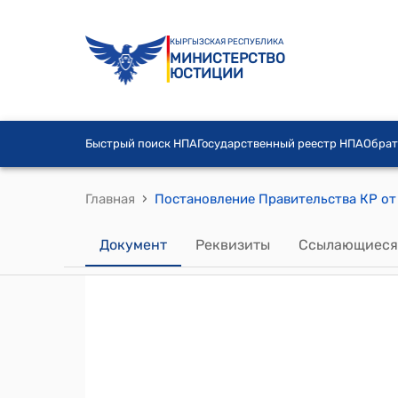
КЫРГЫЗСКАЯ РЕСПУБЛИКА
МИНИСТЕРСТВО
ЮСТИЦИИ
Быстрый поиск НПА
Государственный реестр НПА
Обрат
›
Главная
Документ
Реквизиты
Ссылающиеся