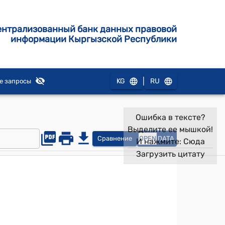
ентрализованный банк данных правовой
информации Кыргызской Республики
|
KG
RU
е запросы
Ошибка в тексте?
Выделите ее мышкой!
Сравнение
OPEN
DATA
И нажмите:
Сюда
Загрузить цитату