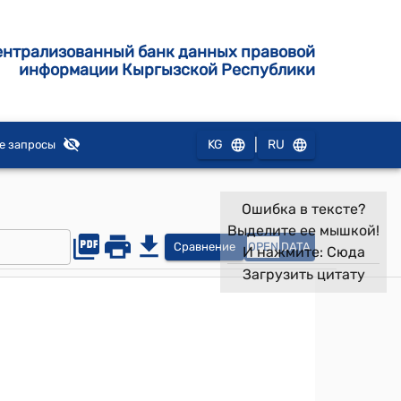
ентрализованный банк данных правовой
информации Кыргызской Республики
|
KG
RU
е запросы
Ошибка в тексте?
Выделите ее мышкой!
Сравнение
OPEN
DATA
И нажмите:
Сюда
Загрузить цитату