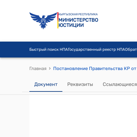
КЫРГЫЗСКАЯ РЕСПУБЛИКА
МИНИСТЕРСТВО
ЮСТИЦИИ
Быстрый поиск НПА
Государственный реестр НПА
Обрат
›
Главная
Документ
Реквизиты
Ссылающиеся