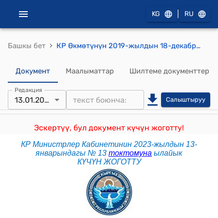
|
KG
RU
›
Башкы бет
КР Өкмөтүнүн 2019-жылдын 18-декабрындагы № 696 "Кыргыз Республикасынын Турак жай кодексине өзгөртүүлөрдү киргизүү жөнүндө" Кыргыз Республикасынын Мыйзамынын долбоорун кайра сурап алуу тууралуу" токтому
Документ
Маалыматтар
Шилтеме документтер
Редакция
13.01.2023
Салыштыруу
Эскертүү, бул документ күчүн жоготту!