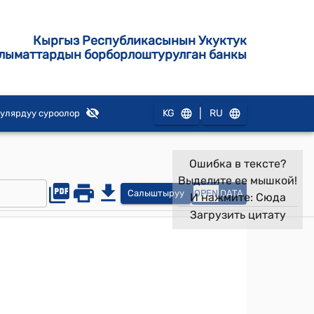
Кыргыз Республикасынын Укуктук
лыматтардын борборлоштурулган банкы
|
KG
RU
улярдуу суроолор
Ошибка в тексте?
Выделите ее мышкой!
Салыштыруу
OPEN
DATA
И нажмите:
Сюда
Загрузить цитату