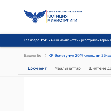
КЫРГЫЗ РЕСПУБЛИКАСЫНЫН
ЮСТИЦИЯ
МИНИСТРЛИГИ
Тез издөө ЧУА
ЧУАнын мамлекеттик реестри
Кайтарым
›
Башкы бет
Документ
Маалыматтар
Шилтеме д