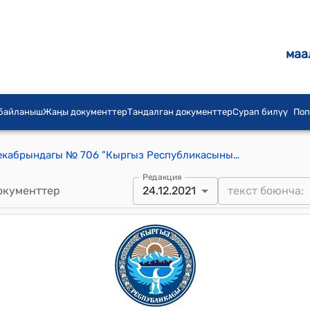
маа
 байланыш
Жаңы документтер
Тандалган документтер
Сурап билүү
Поп
КР Өкмөтүнүн 2019-жылдын 25-декабрындагы № 706 "Кыргыз Республикасынын Өкмөтүнө караштуу Жазаларды аткаруу мамлекеттик кызматынын госпиталы жана бейтапканасы" дарылоо мекемесин түзүү жөнүндө" токтому
Редакция
окументтер
24.12.2021