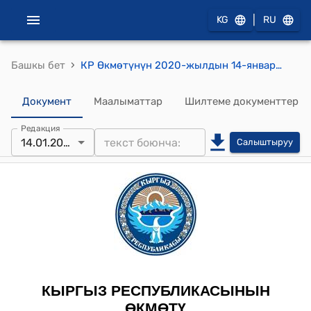
|
KG
RU
›
Башкы бет
КР Өкмөтүнүн 2020-жылдын 14-январындагы № 9 "Кыргыз Республикасынын Өкмөтүнүн 2000-жылдын 8-майындагы № 256 "Кыргыз Республикасынын Ички иштер министрлигинин милициянын генерал-майору Алиев Эргеш Алиевич атындагы Академиясы жөнүндө Жобону бекитүү тууралуу" токтомуна өзгөртүүлөрдү киргизүү жөнүндө" токтому
Документ
Маалыматтар
Шилтеме документтер
Редакция
14.01.2020
Салыштыруу