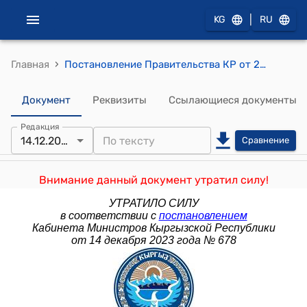
|
KG
RU
›
Главная
Постановление Правительства КР от 24 января 2020 года № 30 "О внесении изменения в постановление Правительства Кыргызской Республики "Об утверждении Временного положения о лицензировании производства и оборота этилового спирта, производства и оборота (хранение в целях производства или реализации, оптовая и розничная реализация) алкогольной продукции" от 27 мая 2015 года № 327"
Документ
Реквизиты
Ссылающиеся документы
Редакция
14.12.2023
Сравнение
Внимание данный документ утратил силу!