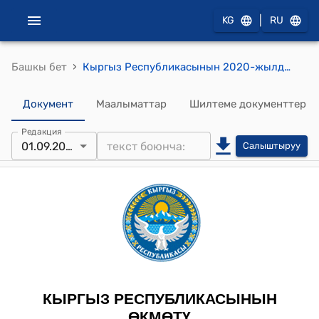
|
KG
RU
›
Башкы бет
Кыргыз Республикасынын 2020-жылдын 14-январындагы № 8 "Аскер кызматын өтөө маселелери боюнча Кыргыз Республикасынын Өкмөтүнүн айрым чечимдерине өзгөртүүлөрдү киргизүү жөнүндө" токтому
Документ
Маалыматтар
Шилтеме документтер
Редакция
01.09.2025
Салыштыруу