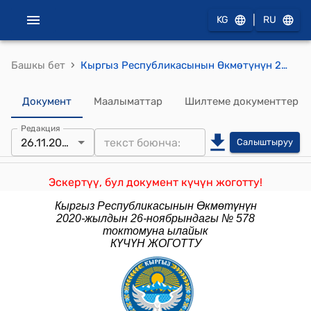
|
KG
RU
›
Башкы бет
Кыргыз Республикасынын Өкмөтүнүн 2020-жылдын 17-мартындагы № 163 "Кыргыз Республикасынын аймагында коронавирустук инфекциянын (COVID-19) пайда болуу жана жайылуу коркунучун алдын алуу боюнча чаралар жөнүндө" токтому
Документ
Маалыматтар
Шилтеме документтер
Редакция
26.11.2020
Салыштыруу
Эскертүү, бул документ күчүн жоготту!