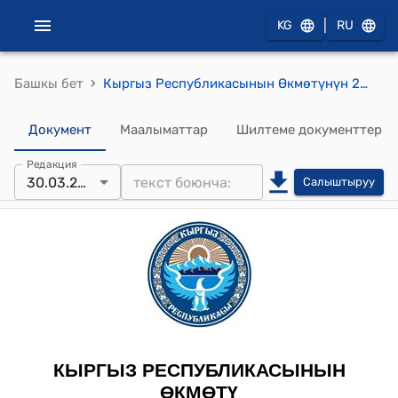
|
KG
RU
›
Башкы бет
Кыргыз Республикасынын Өкмөтүнүн 2020-жылдын 3-февралындагы № 54 "Кыргыз Республикасынын Өкмөтүнүн медициналык билим берүү чөйрөсүндөгү айрым чечимдерине өзгөртүүлөрдү киргизүү жөнүндө" токтому
Документ
Маалыматтар
Шилтеме документтер
Редакция
30.03.2022
Салыштыруу