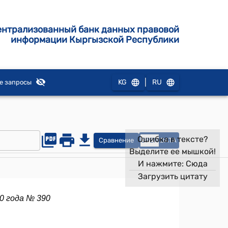
ентрализованный банк данных правовой
информации Кыргызской Республики
|
KG
RU
е запросы
Ошибка в тексте?
Сравнение
OPEN
DATA
Выделите ее мышкой!
И нажмите:
Сюда
Загрузить цитату