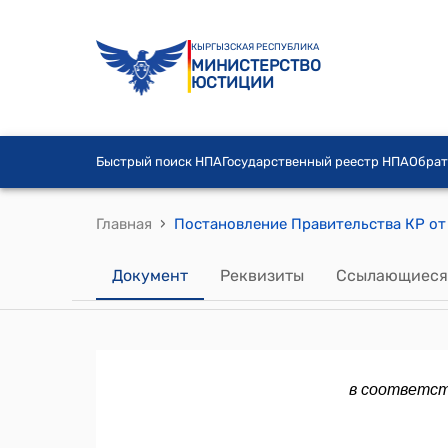
КЫРГЫЗСКАЯ РЕСПУБЛИКА
МИНИСТЕРСТВО
ЮСТИЦИИ
Быстрый поиск НПА
Государственный реестр НПА
Обрат
›
Главная
Документ
Реквизиты
Ссылающиеся