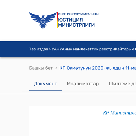
КЫРГЫЗ РЕСПУБЛИКАСЫНЫН
ЮСТИЦИЯ
МИНИСТРЛИГИ
Тез издөө ЧУА
ЧУАнын мамлекеттик реестри
Кайтарым
›
Башкы бет
Документ
Маалыматтар
Шилтеме д