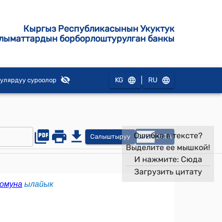
Кыргыз Республикасынын Укуктук
лыматтардын борборлоштурулган банкы
|
KG
RU
улярдуу суроолор
Ошибка в тексте?
Салыштыруу
OPEN
DATA
Выделите ее мышкой!
И нажмите:
Сюда
Загрузить цитату