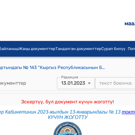
маа
 байланыш
Жаңы документтер
Тандалган документтер
Сурап билүү
Поп
КР Өкмөтүнүн 2020-жылдын 11-мартындагы № 143 "Кыргыз Республикасынын Бузуулар жөнүндө кодексине өзгөртүүлөрдү киргизүү тууралуу" Кыргыз Республикасынын Мыйзамынын долбоору жөнүндө" токтому
Редакция
окументтер
13.01.2023
Эскертүү, бул документ күчүн жоготту!