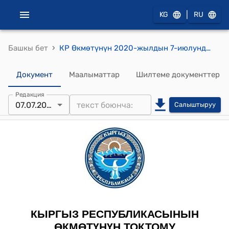
|
KG
RU
›
Башкы бет
КР Өкмөтүнүн 2020-жылдын 7-июлундагы № 367 "2019-жылдын 16-декабрында Эр-Рияд шаарында кол коюлган Кыргыз Республикасынын Социалдык фонду менен Сауд Арабия Королдугунун Мамлекеттик пенсиялык агенттигинин ортосундагы Пенсиялык камсыздоо чөйрөсүндө кызматташуу жөнүндө меморандумду бекитүү тууралуу" токтому
Документ
Маалыматтар
Шилтеме документтер
Редакция
07.07.2020
Салыштыруу