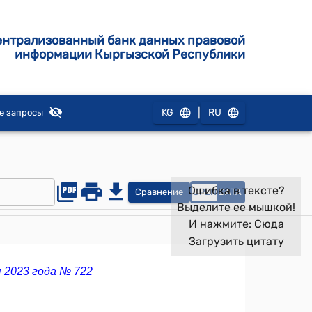
ентрализованный банк данных правовой
информации Кыргызской Республики
|
KG
RU
е запросы
Ошибка в тексте?
Сравнение
OPEN
DATA
Выделите ее мышкой!
И нажмите:
Сюда
Загрузить цитату