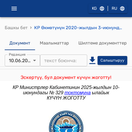
|
KG
RU
›
Башкы бет
КР Өкмөтүнүн 2020-жылдын 3-июнундагы № 294 "Кыргыз Республикасынын Өкмөтүнүн билим берүү чөйрөсүндөгү айрым чечимдерине өзгөртүүлөрдү киргизүү жөнүндө" токтому
Документ
Маалыматтар
Шилтеме документтер
Редакция
10.06.2025
Салыштыруу
Эскертүү, бул документ күчүн жоготту!