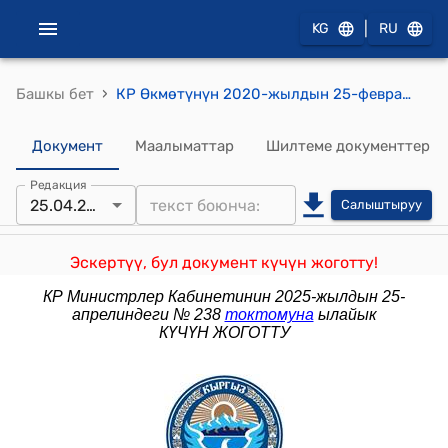
|
KG
RU
›
Башкы бет
КР Өкмөтүнүн 2020-жылдын 25-февралындагы № 113 "Мамлекеттик жана муниципалдык кызмат көрсөтүүлөрдүн жана тейлөөлөрдүн инновациялык ыкмаларын киргизүү боюнча "Мамлекет платформа катары" пилоттук долбоорун ишке ашыруу жөнүндө" токтому
Документ
Маалыматтар
Шилтеме документтер
Редакция
25.04.2025
Салыштыруу
Эскертүү, бул документ күчүн жоготту!