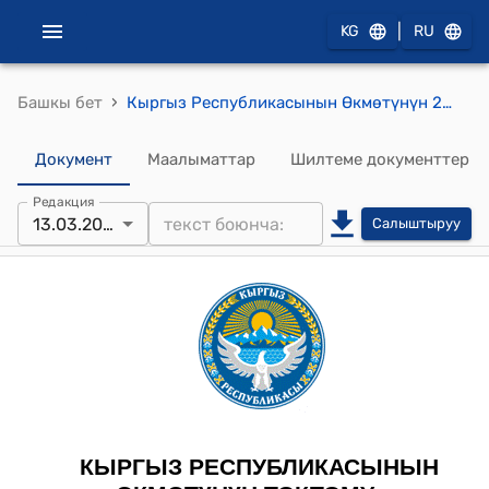
|
KG
RU
›
Башкы бет
Кыргыз Республикасынын Өкмөтүнүн 2020-жылдын 29-майындагы № 278 "Маданият, искусство, маалымат жана кинематография мекемелеринин кызматкерлери үчүн квалификациялык талаптарды бекитүү жөнүндө" токтому
Документ
Маалыматтар
Шилтеме документтер
Редакция
13.03.2026
Салыштыруу