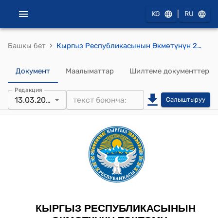
|
KG
RU
›
Башкы бет
Кыргыз Республикасынын Өкмөтүнүн 2020-жылдын 29-майындагы № 278 "Маданият, искусство, маалымат жана кинематография мекемелеринин кызматкерлери үчүн квалификациялык талаптарды бекитүү жөнүндө" токтому
Документ
Маалыматтар
Шилтеме документтер
Редакция
13.03.2026
Салыштыруу