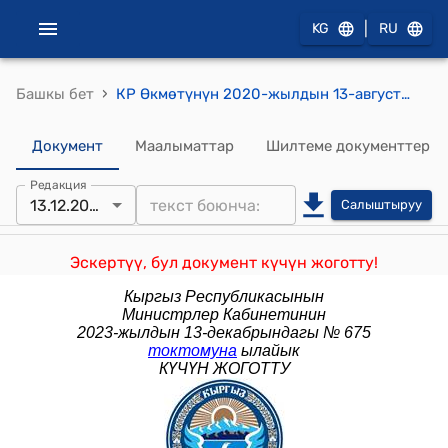
|
KG
RU
›
Башкы бет
КР Өкмөтүнүн 2020-жылдын 13-августундагы № 419 "Кыргыз Республикасынын Өкмөтүнүн 2018-жылдын 5-январындагы № 5 "Кыргыз Республикасынын өзгөчө статусу бар айрым чек ара аймактарынын коопсуздугун камсыздоо жана социалдык-экономикалык жактан өнүктүрүү боюнча мамлекеттик программанын экинчи этабын ишке ашыруу боюнча чаралар жөнүндө" токтомуна өзгөртүүлөрдү киргизүү тууралуу" токтому
Документ
Маалыматтар
Шилтеме документтер
Редакция
13.12.2023
Салыштыруу
Эскертүү, бул документ күчүн жоготту!