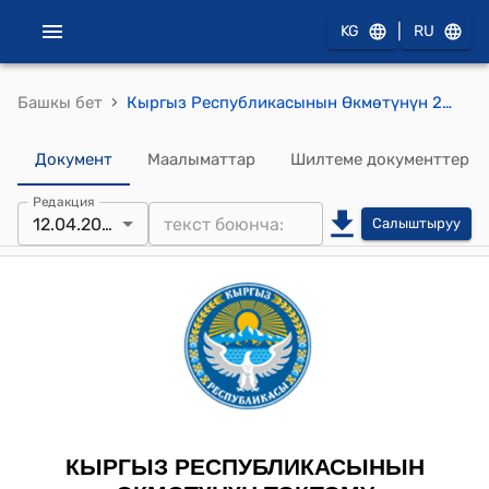
|
KG
RU
›
Башкы бет
Кыргыз Республикасынын Өкмөтүнүн 2021-жылдын 26-февралындагы № 64 "Кыргыз Республикасында Евразия экономикалык бирлигинин бажы чек арасы аркылуу автомобилдик өткөрүү пункттарында мамлекеттик контролдун түрлөрүн жүргүзүүнүн айрым маселелери жөнүндө" токтому
Документ
Маалыматтар
Шилтеме документтер
Редакция
12.04.2024
Салыштыруу