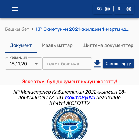
|
KG
RU
›
Башкы бет
КР Өкмөтүнүн 2021-жылдын 1-мартындагы № 67 "Кыргыз Республикасынын Өкмөтүнүн 1998-жылдын 1-июлундагы № 398 "Улуттук коргоо, улуттук коопсуздук, мамлекеттик сырды сактоо, маалыматтык коопсуздук жана табигый кырсыктардын кесепеттерин жоюу менен байланышкан товарларды, жумуштарды жана кызмат көрсөтүүлөрдү сатып алуу тартибин бекитүү жөнүндө" токтомуна өзгөртүүлөрдү киргизүү тууралуу"
Документ
Маалыматтар
Шилтеме документтер
Редакция
18,11,2022
Салыштыруу
Эскертүү, бул документ күчүн жоготту!