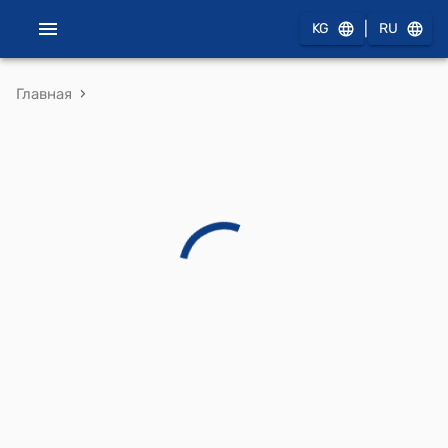
|
KG
RU
›
Главная
Постановление Правительства КР от 5 марта 2021 года № 80 "О вопросах Министерства энергетики и промышленности Кыргызской Республики"
Документ
Реквизиты
Ссылающиеся документы
Редакция
26.04.2022
Сравнение