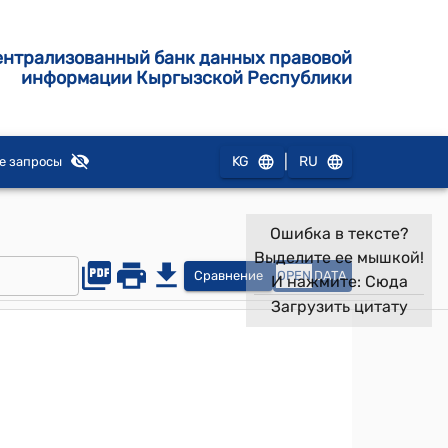
ентрализованный банк данных правовой
информации Кыргызской Республики
|
KG
RU
е запросы
Ошибка в тексте?
Выделите ее мышкой!
Сравнение
OPEN
DATA
И нажмите:
Сюда
Загрузить цитату