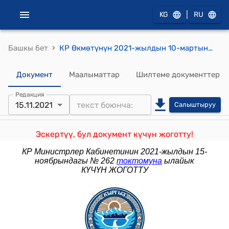
|
KG
RU
›
Башкы бет
КР Өкмөтүнүн 2021-жылдын 10-мартындагы № 87 "Кыргыз Республикасынын Өзгөчө кырдаалдар министрлигинин маселелери жөнүндө" токтому
Документ
Маалыматтар
Шилтеме документтер
Редакция
15.11.2021
Салыштыруу
Эскертүү, бул документ күчүн жоготту!