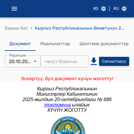
|
KG
RU
›
Башкы бет
Кыргыз Республикасынын Өкмөтүнүн 2021-жылдын 11-мартындагы № 90 "Кыргыз Республикасында жарандык абалдын актыларын мамлекеттик каттоо тартиби жөнүндө нускаманы бекитүү тууралуу" токтому
Документ
Маалыматтар
Шилтеме документтер
Редакция
20.10.2025
Салыштыруу
Эскертүү, бул документ күчүн жоготту!