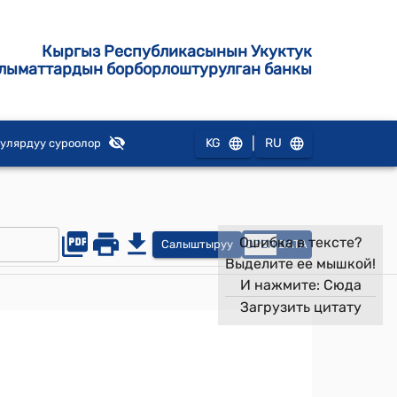
Кыргыз Республикасынын Укуктук
лыматтардын борборлоштурулган банкы
|
KG
RU
улярдуу суроолор
Ошибка в тексте?
Салыштыруу
OPEN
DATA
Выделите ее мышкой!
И нажмите:
Сюда
Загрузить цитату