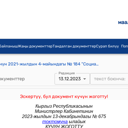
маа
 байланыш
Жаңы документтер
Тандалган документтер
Сурап билүү
Поп
Кыргыз Республикасынын Өкмөтүнүн 2021-жылдын 4-майындагы № 184 "Социалдык жактан маанилүү товарлардын айрым түрлөрүнө бааларды убактылуу мамлекеттик жөнгө салууну киргизүү жөнүндө"
Редакция
окументтер
13.12.2023
Эскертүү, бул документ күчүн жоготту!