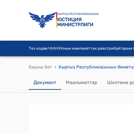
КЫРГЫЗ РЕСПУБЛИКАСЫНЫН
ЮСТИЦИЯ
МИНИСТРЛИГИ
Тез издөө ЧУА
ЧУАнын мамлекеттик реестри
Кайтарым
›
Башкы бет
Документ
Маалыматтар
Шилтеме д