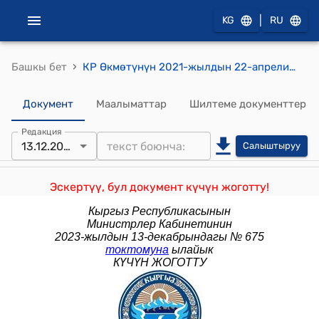
|
KG
RU
›
Башкы бет
КР Өкмөтүнүн 2021-жылдын 22-апрелиндеги № 163 "2021-жылдын 1-июнунан тартып 31-декабрына чейинки мезгилде транспорт каражаттарын мамлекеттик кайра каттоо боюнча улуттук кампанияны өткөрүү жөнүндө" токтому
Документ
Маалыматтар
Шилтеме документтер
Редакция
13.12.2023
Салыштыруу
Эскертүү, бул документ күчүн жоготту!