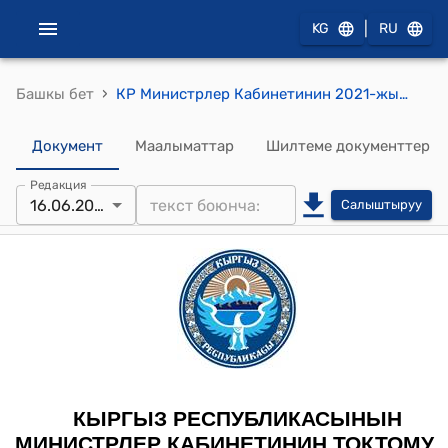
|
KG
RU
›
Башкы бет
КР Министрлер Кабинетинин 2021-жылдын 16-июнундагы № 32 "Кыргыз Республикасынын Саламаттык сактоо министрлигинин алдындагы Хирургиялык реконструктивдөө-калыбына келтирүү илимий борборун жоюу жөнүндө" токтому
Документ
Маалыматтар
Шилтеме документтер
Редакция
16.06.2021
Салыштыруу