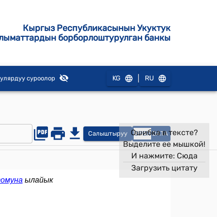
Кыргыз Республикасынын Укуктук
лыматтардын борборлоштурулган банкы
|
KG
RU
улярдуу суроолор
Ошибка в тексте?
Салыштыруу
OPEN
DATA
Выделите ее мышкой!
И нажмите:
Сюда
Загрузить цитату