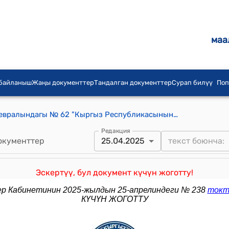
маа
 байланыш
Жаңы документтер
Тандалган документтер
Сурап билүү
Поп
КР Өкмөтүнүн 2021-жылдын 26-февралындагы № 62 "Кыргыз Республикасынын Өкмөтүнүн 2020-жылдын 25-февралындагы № 113 "Мамлекеттик жана муниципалдык кызмат көрсөтүүлөрдүн жана тейлөөлөрдүн инновациялык ыкмаларын киргизүү боюнча "Мамлекет платформа катары" пилоттук долбоорун ишке ашыруу жөнүндө" токтомуна өзгөртүүлөрдү киргизүү тууралуу" токтому
Редакция
окументтер
25.04.2025
Эскертүү, бул документ күчүн жоготту!