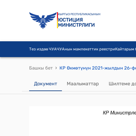
КЫРГЫЗ РЕСПУБЛИКАСЫНЫН
ЮСТИЦИЯ
МИНИСТРЛИГИ
Тез издөө ЧУА
ЧУАнын мамлекеттик реестри
Кайтарым
›
Башкы бет
Документ
Маалыматтар
Шилтеме д