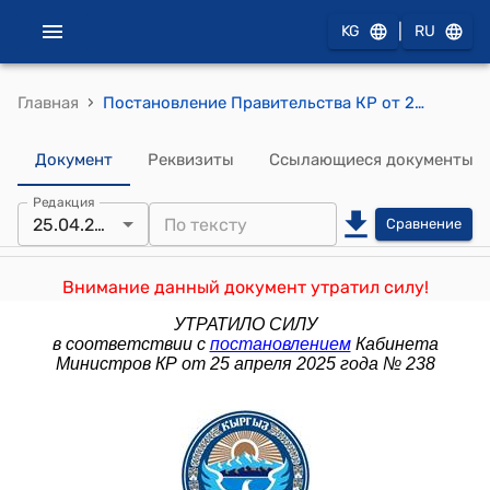
|
KG
RU
›
Главная
Постановление Правительства КР от 26 февраля 2021 года № 62 "О внесении изменений в постановление Правительства Кыргызской Республики "О реализации пилотного проекта "Государство как платформа" по внедрению инновационных способов предоставления государственных и муниципальных услуг и сервисов" от 25 февраля 2020 года № 113"
Документ
Реквизиты
Ссылающиеся документы
Редакция
25.04.2025
Сравнение
Внимание данный документ утратил силу!