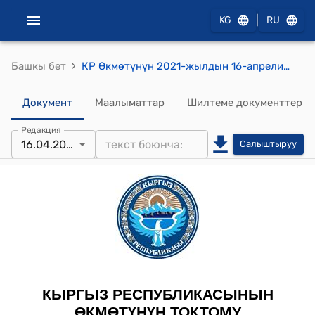
|
KG
RU
›
Башкы бет
КР Өкмөтүнүн 2021-жылдын 16-апрелиндеги № 149 "Кыргыз Республикасынын Өкмөтүнүн 2015-жылдын 5-августундагы № 557 "Кыргыз Республикасынын материалдык эмес маданий мурасынын элементтеринин классификациясы жөнүндө жобону жана Кыргыз Республикасынын материалдык эмес маданий мурасынын элементтеринин улуттук тизмегин бекитүү тууралуу" токтомуна өзгөртүү киргизүү жөнүндө" токтому
Документ
Маалыматтар
Шилтеме документтер
Редакция
16.04.2021
Салыштыруу