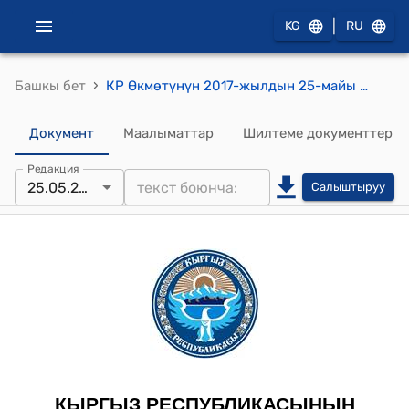
|
KG
RU
›
Башкы бет
КР Өкмөтүнүн 2017-жылдын 25-майы № 309 "Бишкек шаарында 2016-жылдын 16-ноябрында кол коюлган, Кыргыз Республикасы менен Европа реконструкциялоо жана өнүктүрүү банкынын ортосундагы "Кызыл-Кыя шаарындагы суу менен камсыздоо системасын реабилитациялоо" долбоору боюнча кредиттик макулдашууну жана Бишкек шаарында 2016-жылдын 16-ноябрында кол коюлган, "Кызыл-Кыя шаарындагы суу менен камсыздоо системасын реабилитациялоо" долбоору боюнча берилүүчү Европа бирлигинин инвестициялык грантына тийиштүү Кыргыз Республикасы менен Европа реконструкциялоо жана өнүктүрүү банкынын ортосундагы Гранттык макулдашууну ратификациялоо жөнүндө" Кыргыз Республикасынын Мыйзамынын долбоору тууралуу" токтому
Документ
Маалыматтар
Шилтеме документтер
Редакция
25.05.2017
Салыштыруу